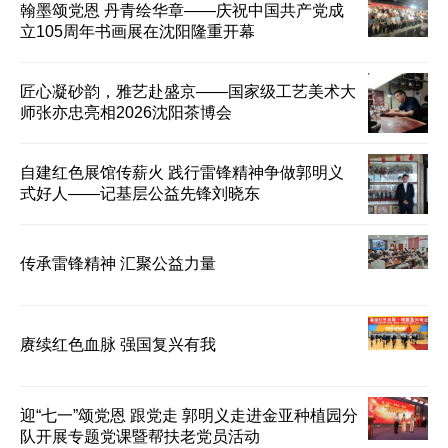
翰墨颂党恩 丹青绘华章——庆祝中国共产党成
立105周年书画展在沈阳隆重开幕
匠心凝砂韵，雅艺赴盛京——国家级工艺美术大
师张亦忠亮相2026沈阳茶博会
自建红色展馆传薪火 践行雷锋精神争做郭明义
式好人——记基层公益先锋刘晓东
传承雷锋精神 汇聚公益力量
赓续红色血脉 强国复兴有我
迎“七一”颂党恩 跟党走 郭明义走进金亚种植园分
队开展专题党课暨帮扶老党员活动