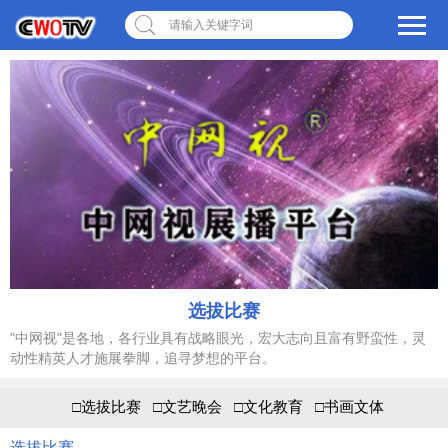
请输入关键字词
选拔比赛
"中网视"是各地，各行业具有战略眼光，宏大志向且富有野蛮性，灵
动性精英人才施展拳脚，追寻梦想的平台。
□选拔比赛
□文艺晚会
□文化教育
□书画文体
选拔比赛