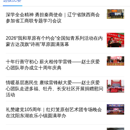
深学全会精神 勇担秦商使命｜辽宁省陕西商会
参加省工商联专题学习会议
2026“我和草原有个约会”全国知青系列活动在内
蒙古达茂旗“诗画”草原圆满落幕
十年行善守初心 薪火相传学雷锋——赵士庆爱
心团队举办成立十周年庆典
情暖基层惠民生 赓续雷锋献大爱——赵士庆爱
心团队走进多福、牡丹、长安社区开展捐赠慰问
活动
礼赞建党105周年｜红灯笼原创艺术团专场晚会
在沈阳东湖欢乐小镇圆满举办