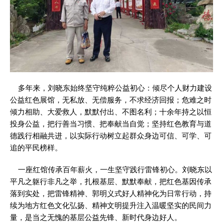
多年来，刘晓东始终坚守纯粹公益初心：倾尽个人财力建设
公益红色展馆，无私放、无偿服务，不求经济回报；危难之时
倾力相助、大爱救人，默默付出、不图名利；十余年持之以恒
投身公益，把行善当习惯、把奉献当自觉；坚持红色教育与道
德践行相融共进，以实际行动树立起群众身边可信、可学、可
追的平民榜样。
一座红馆传承百年薪火，一生坚守践行雷锋初心。刘晓东以
平凡之躯行非凡之举，扎根基层、默默奉献，把红色基因传承
落到实处，把雷锋精神、郭明义式好人精神化为日常行动，持
续为地方红色文化弘扬、精神文明提升注入温暖坚实的民间力
量，是当之无愧的基层公益先锋、新时代身边好人。