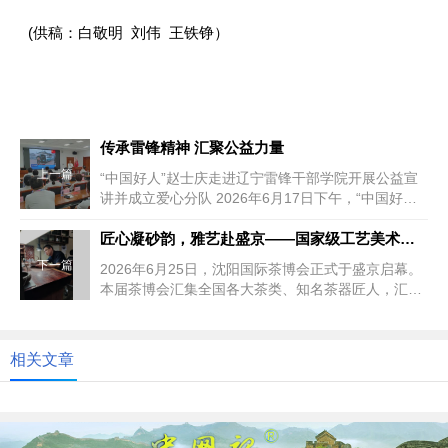
(供稿：白敬明 刘伟 王铁铮）
传承雷锋精神 汇聚公益力量
上一篇
“中国好人”赵士庆走进辽宁雷锋干部学院开展公益宣
讲并成立爱心分队 2026年6月17日下午，“中国好
人”赵士...
匠心凝砂韵，雅艺赴盛京——国家级工艺美术大师张亦忠亮相2026沈阳茶博会
下一篇
2026年6月25日，沈阳国际茶博会正式于盛京启幕。
本届茶博会汇集全国各大茶类、知名茶器匠人，汇聚
茗茶、紫砂、陶瓷、文房...
相关文章