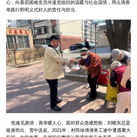
心，向基层困难党员传递党组织的温暖与社会温情，用点滴善
举践行郭明义式好人的责任与担当。
危难见真情，善举暖人心。面对群众急难愁盼，刘晓东总是
挺身而出、雪中送炭。2021年，村民徐倩倩务工途中遭遇重大