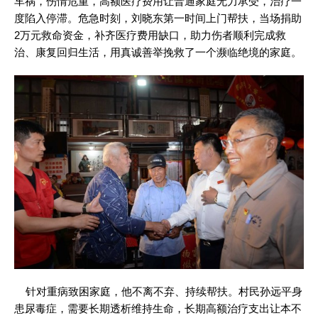
车祸，伤情危重，高额医疗费用让普通家庭无力承受，治疗一
度陷入停滞。危急时刻，刘晓东第一时间上门帮扶，当场捐助
2万元救命资金，补齐医疗费用缺口，助力伤者顺利完成救
治、康复回归生活，用真诚善举挽救了一个濒临绝境的家庭。
针对重病致困家庭，他不离不弃、持续帮扶。村民孙远平身
患尿毒症，需要长期透析维持生命，长期高额治疗支出让本不