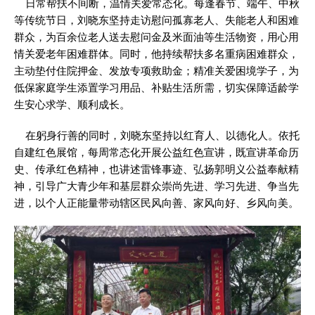
日常帮扶不间断，温情关爱常态化。每逢春节、端午、中秋
等传统节日，刘晓东坚持走访慰问孤寡老人、失能老人和困难
群众，为百余位老人送去慰问金及米面油等生活物资，用心用
情关爱老年困难群体。同时，他持续帮扶多名重病困难群众，
主动垫付住院押金、发放专项救助金；精准关爱困境学子，为
低保家庭学生添置学习用品、补贴生活所需，切实保障适龄学
生安心求学、顺利成长。
在躬身行善的同时，刘晓东坚持以红育人、以德化人。依托
自建红色展馆，每周常态化开展公益红色宣讲，既宣讲革命历
史、传承红色精神，也讲述雷锋事迹、弘扬郭明义公益奉献精
神，引导广大青少年和基层群众崇尚先进、学习先进、争当先
进，以个人正能量带动辖区民风向善、家风向好、乡风向美。