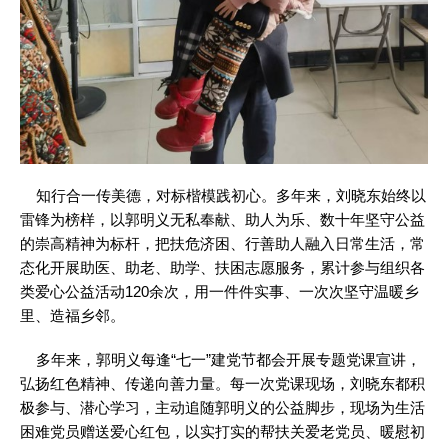
知行合一传美德，对标楷模践初心。多年来，刘晓东始终以
雷锋为榜样，以郭明义无私奉献、助人为乐、数十年坚守公益
的崇高精神为标杆，把扶危济困、行善助人融入日常生活，常
态化开展助医、助老、助学、扶困志愿服务，累计参与组织各
类爱心公益活动120余次，用一件件实事、一次次坚守温暖乡
里、造福乡邻。
多年来，郭明义每逢“七一”建党节都会开展专题党课宣讲，
弘扬红色精神、传递向善力量。每一次党课现场，刘晓东都积
极参与、潜心学习，主动追随郭明义的公益脚步，现场为生活
困难党员赠送爱心红包，以实打实的帮扶关爱老党员、暖慰初