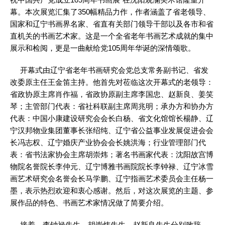
幕。本次展览汇集了350幅精品力作，作者涵盖了省老领导、
国家和辽宁书画界名家、省直有关部门领导干部以及各市和省
直机关的书画艺术家。这是一个全省老年书画艺术成就的集中
展示和检阅，更是一曲献给党105周年华诞的深情颂歌。
开幕式由辽宁省老年书画研究会党总支常务副书记、省发
改委原主任王金笛主持。他首先对莅临这次开幕式的老领导：
省政协原主席肖作福，省政协原副主席李国忠、赵新良、姜笑
琴；主管部门代表：省社科联副主席周兆明；承办方和协办方
代表：中国小康建设研究会会长白杨、省文化馆馆长楊静、辽
宁汉邦物业集团董事长张绍纯、辽宁省公益事业发展促进会会
长冯志权、辽宁婚庆产业协会会长姚洪海；行业管理部门代
表：省书法家协会主席胡崇炜；著名书画家代表：沈阳故宫博
物院名誉院长李仲元、辽宁博雅书画院院长李钟禄、辽宁冰雪
画艺术研究会名誉会长马学鹏、辽宁指画艺术委员会主任杨一
墨，表示热烈欢迎和衷心感谢。然后，对这次展览的主题、参
展作品的特色、书画艺术家情况做了简要介绍。
接着，李钟禄先生、胡崇炜先生、赵新良先生分别致辞，