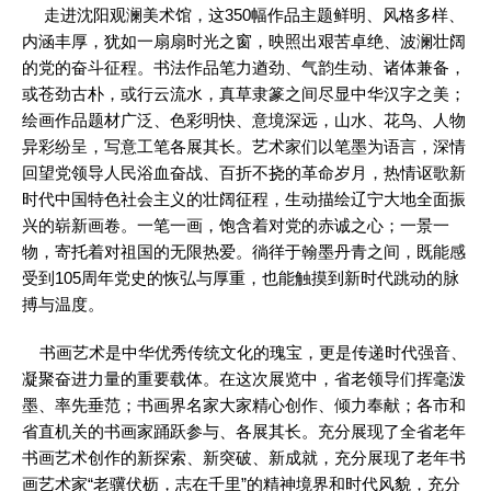
走进沈阳观澜美术馆，这350幅作品主题鲜明、风格多样、
内涵丰厚，犹如一扇扇时光之窗，映照出艰苦卓绝、波澜壮阔
的党的奋斗征程。书法作品笔力遒劲、气韵生动、诸体兼备，
或苍劲古朴，或行云流水，真草隶篆之间尽显中华汉字之美；
绘画作品题材广泛、色彩明快、意境深远，山水、花鸟、人物
异彩纷呈，写意工笔各展其长。艺术家们以笔墨为语言，深情
回望党领导人民浴血奋战、百折不挠的革命岁月，热情讴歌新
时代中国特色社会主义的壮阔征程，生动描绘辽宁大地全面振
兴的崭新画卷。一笔一画，饱含着对党的赤诚之心；一景一
物，寄托着对祖国的无限热爱。徜徉于翰墨丹青之间，既能感
受到105周年党史的恢弘与厚重，也能触摸到新时代跳动的脉
搏与温度。
书画艺术是中华优秀传统文化的瑰宝，更是传递时代强音、
凝聚奋进力量的重要载体。在这次展览中，省老领导们挥毫泼
墨、率先垂范；书画界名家大家精心创作、倾力奉献；各市和
省直机关的书画家踊跃参与、各展其长。充分展现了全省老年
书画艺术创作的新探索、新突破、新成就，充分展现了老年书
画艺术家“老骥伏枥，志在千里”的精神境界和时代风貌，充分