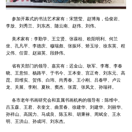
参加开幕式的书法艺术家有：宋慧莹、赵博海，佡俊岩、
李放、刘秀兰、刘东杰、随云南、赵伟、刘伟。
美术家有：李勤学、王立贤、张葆桂、欧阳明利、何兰
坐、孔凡平、李德庆、穆瑞彪、张振环、矫玉珍、徐东英、程
义伟、任雷、赵淑英、段静伟。
省有关部门的领导、嘉宾有：迟金山、耿军、李骞、李春
晓、王意恒、杨路平、于书今、王本奎、宫正奇、刘东元、高
昆、田维实、贺伟、白玮、尚秀春、王小刚、吕春甲、卢云
龙、关展、李刚、夏秋、窦杰、张震、张凤文、孙瑞祥。
各市老年书画研究会和直属书画机构的领导有：陈维中、
吕玉森、王君、衣奎文、曲景春、徐建华、刘建华、刘丽华、
孙祥山、高国力、马成良、陈玉和、胡秉禄、周斌全、王永
明、王洪山、孙成珂、刘东杰。