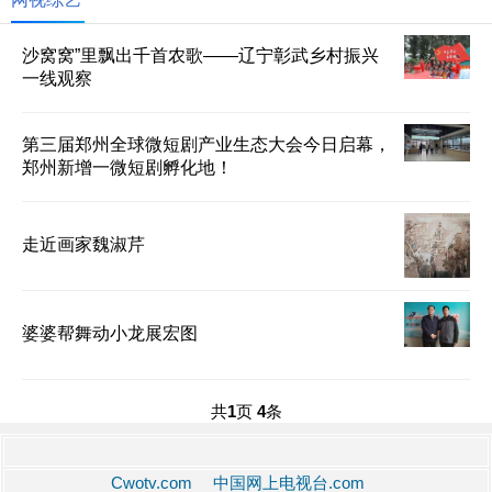
沙窝窝”里飘出千首农歌——辽宁彰武乡村振兴
一线观察
第三届郑州全球微短剧产业生态大会今日启幕，
郑州新增一微短剧孵化地！
走近画家魏淑芹
婆婆帮舞动小龙展宏图
共
1
页
4
条
Cwotv.com 中国网上电视台.com