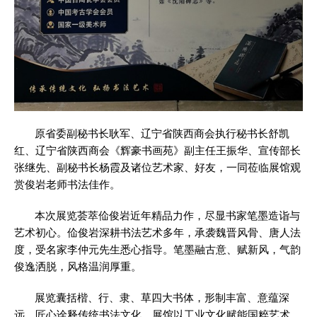
原省委副秘书长耿军、辽宁省陕西商会执行秘书长舒凯
红、辽宁省陕西商会《辉豪书画苑》副主任王振华、宣传部长
张继先、副秘书长杨霞及诸位艺术家、好友，一同莅临展馆观
赏俊岩老师书法佳作。
本次展览荟萃佡俊岩近年精品力作，尽显书家笔墨造诣与
艺术初心。佡俊岩深耕书法艺术多年，承袭魏晋风骨、唐人法
度，受名家李仲元先生悉心指导。笔墨融古意、赋新风，气韵
俊逸洒脱，风格温润厚重。
展览囊括楷、行、隶、草四大书体，形制丰富、意蕴深
远，匠心诠释传统书法文化。展馆以工业文化赋能国粹艺术，