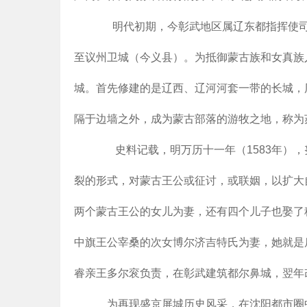
明代初期，今彰武地区属辽东都指挥使司广宁
至议州卫城（今义县）。为抵御蒙古族和女真族入
城。首先修建的是辽西、辽河河套一带的长城，
隔于边墙之外，成为蒙古部落的游牧之地，称为
史料记载，明万历十一年（1583年），努
裂的形式，对蒙古王公或征讨，或联姻，以扩大
两个蒙古王公的女儿为妻，还有四个儿子也娶了
中旗王公宰桑的次女博尔济吉特氏为妻，她就是后
睿亲王多尔衮负责，在彰武建筑都尔鼻城，翌年
为再现盛京屏城历史风采，在沈阳都市圈中游