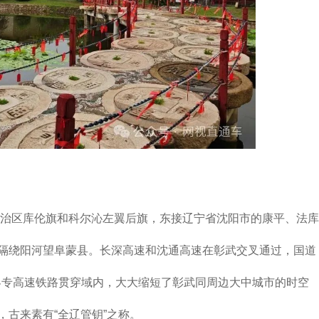
区库伦旗和科尔沁左翼后旗，东接辽宁省沈阳市的康平、法库
隔绕阳河望阜蒙县。长深高速和沈通高速在彰武交叉通过，国道
通客专高速铁路贯穿域内，大大缩短了彰武同周边大中城市的时空
古来素有“全辽管钥”之称。