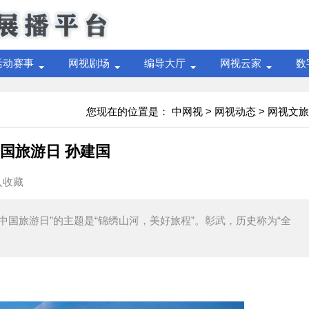
活动赛事
网视剧场
编导大厅
网视云家
数
您现在的位置是：
中网视
>
网视动态
>
网视文旅
中国旅游日 孙建国
入收藏
5·19中国旅游日”的主题是“锦绣山河，美好旅程”。彰武，历史称为“全