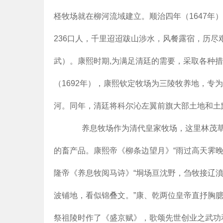
柽牧场就在柳河流域建立。顺治四年（1647年
236口人，千里迢迢跋山涉水，风餐露宿，历尽
武）。康熙时期,为满足清廷的需要，采取各种
（1692年），康熙钦定牧场为三陵牧养地，专
河。同年，清廷将科尔沁左翼前旗大部土地和土
养息牧场作为清代皇家牧场，这里林茂草丰，
的畜产品。康熙帝《柳条边望月》“雨过高天霁
隆帝《养息牧阅马诗》“垌场亘沈野，刍牧接辽
波铺地，看似锦叠文。”康、乾两位皇帝直抒胸臆
祭祖陵时作了《盛京赋》，歌颂先世创业之武功