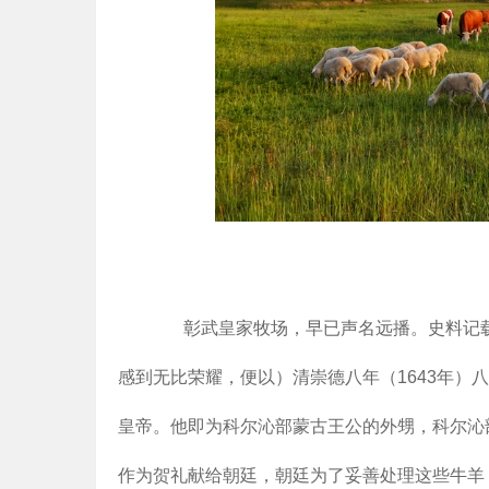
彰武皇家牧场，早已声名远播。史料记载，
感到无比荣耀，便以）清崇德八年（1643年）
皇帝。他即为科尔沁部蒙古王公的外甥，科尔沁部
作为贺礼献给朝廷，朝廷为了妥善处理这些牛羊