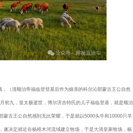
（清顺治帝福临登登基后作为娘亲的科尔沁部蒙古王公自然
八月初九，皇太极逝世，博尔济吉特氏的儿子福临登基，就是顺治
蒙古王公自然感到无比荣耀，于是就以5000头牛和10000只羊
，遂决定就近在杨柽木河流域建立牧场，于是大清皇家牧场，杨