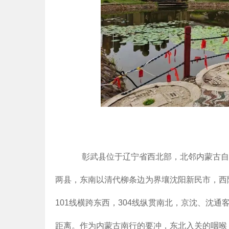
彰武县位于辽宁省西北部，北邻内蒙古自治
两县，东南以清代柳条边为界壤沈阳新民市，西
101线横跨东西，304线纵贯南北，京沈、沈
距离。作为内蒙古南行的要冲，东北入关的咽喉，