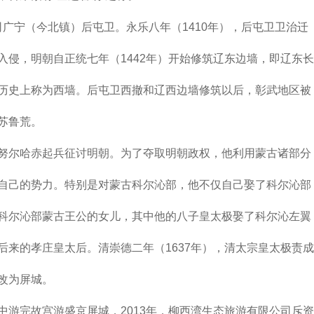
（今北镇）后屯卫。永乐八年（1410年），后屯卫卫治迁
侵，明朝自正统七年（1442年）开始修筑辽东边墙，即辽东长
历史上称为西墙。后屯卫西撤和辽西边墙修筑以后，彰武地区被
苏鲁荒。
尔哈赤起兵征讨明朝。为了夺取明朝政权，他利用蒙古诸部分
自己的势力。特别是对蒙古科尔沁部，他不仅自己娶了科尔沁部
科尔沁部蒙古王公的女儿，其中他的八子皇太极娶了科尔沁左翼
来的孝庄皇太后。清崇德二年（1637年），清太宗皇太极责成
改为屏城。
完故宫游盛京屏城，2013年，柳西湾生态旅游有限公司斥资