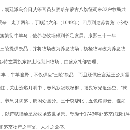
），朝廷派乌合日艾等官员从察哈尔蒙古八旗征调来32户牧民共
艰辛，走了两年，于顺治六年（1649年）四月到达苏鲁荒（今彰
措施繁衍牛羊马，使养息牧场得到长足发展。康熙三十一年
为三陵提供祭品，并将牧场改为养息牧场，杨柽牧河改为养息牧
默特左翼旗东部土地划归牧场，由盛京礼部管理。
牛羊遍野，不仅供应“三陵”祭品，而且还供应宫廷王公所需
晚虹，关山迢递月明中，春风寂寂吹杨柳，摇曳寒光度远空。”乾
濆。养息良驹盛，调闲众圉分。三千突騋牝，五色耀卿云。骤如
，以诗赋描绘皇家牧场盛世场景。乾隆于1743年赴盛京(沈阳)拜
和盛京物产之丰富、人才之鼎盛。