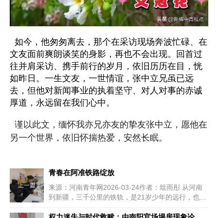
如今，他匆匆离去，那个在采访现场奔波忙碌、在
文友面前爽朗谈笑的身影，再也不会出现。回首过
往并肩采访、携手前行的岁月，依旧历历在目，恍
如昨日。一生文友，一世情谊，张中立兄虽已远
去，但他对新闻事业的执着坚守、对人对事的赤诚
厚道，永远留在我们心中。
谨以此文，缅怀我亦兄亦友的挚友张中立，愿他在
另一个世界，依旧怀揣热爱，安然长眠。
青春在阿准铁路绽放
上一篇
来源：河南青年网2026-03-24作者：俎雨彤 从河南
到新疆，三千公里的铁轨，是21岁少年的远行，也是
青春的远征。五...
权力迷失与时代救赎：由南阳官场塌房现象论内乡县衙三堂官民文化