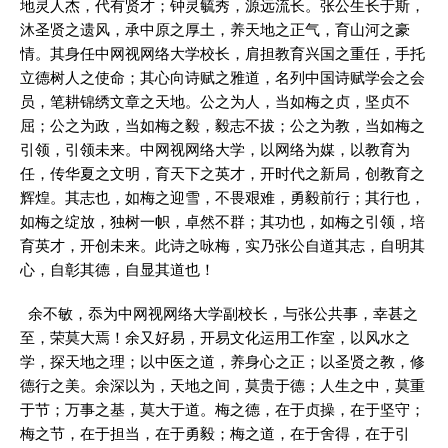
地灵人杰，代有贤才；钟灵毓秀，源远流长。张公生长于斯，
沐圣贤之遗风，承中原之厚土，养天地之正气，育山河之豪
情。其身任中网视网络大学校长，肩担教育兴国之重任，手托
立德树人之使命；其心向诗赋之雅道，名列中国诗赋学会之会
员，笔耕锦绣文章之天地。公之为人，当如梅之贞，坚贞不
屈；公之为政，当如梅之毅，毅志不拔；公之为教，当如梅之
引领，引领未来。中网视网络大学，以网络为媒，以教育为
任，传华夏之文明，育天下之英才，开时代之新局，创教育之
辉煌。其志也，如梅之迎雪，不畏艰难，勇毅前行；其行也，
如梅之绽放，独树一帜，卓然不群；其功也，如梅之引领，培
育英才，开创未来。此诗之咏梅，实乃张公自道其志，自明其
心，自彰其德，自显其道也！
余不敏，忝为中网视网络大学副校长，与张公共事，幸甚之
至，荣莫大焉！余又好易，开易文化运用工作室，以风水之
学，探天地之理；以中医之道，养身心之正；以圣贤之教，修
德行之美。余深以为，天地之间，莫贵于德；人生之中，莫重
于节；万事之基，莫大于道。梅之德，在于贞操，在于坚守；
梅之节，在于担当，在于勇毅；梅之道，在于舍得，在于引