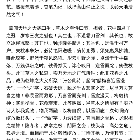
范。遂援笔濡墨，奋笔为记，以抒高山仰止之忱，以彰天地浩
然之气！
盖闻天地之大德曰生，草木之至性曰节。梅者，花中四君子
之冠，岁寒三友之魁也！其生也，不避霜刀雪剑；其长也，敢
立冰崖冻壑；其开也，独步隆冬腊月；其香也，远溢千村万
户。夫桃李争妍，必待艳阳送暖；菊荷竞秀，须凭惠风拂塘。
唯此琼英，挺然于朔风怒吼、彤云垂野之际，卓然于千林摇
落、万籁俱寂之时。铁骨撑天，冰心映日，迎雪而绽，笑傲枝
头。此非草木之私衷，实乃天地之正气所钟；此非花卉之凡
品，诚为乾坤之大义所聚！张公此诗，起句“腊梅喜迎雪漫
天”，一个“迎”字，石破天惊，脱尽千古悲寒之态，尽显万夫莫
当之雄！非畏雪而藏形，乃喜雪而亮剑；雪愈漫天，梅愈精
神；寒愈彻骨，花愈璀璨。此等胸襟，岂草木之所能有？实乃
诗人以我观物，物我两融；以梅自况，以雪明志！次句“隆冬
绽放傲枝头”，一个“傲”字，力透纸背，直写梅之骨格，尽彰梅
之精神！隆冬者，岁寒之极，阴阳之变；枝头者，高处之危，
孤标之境。而梅能于此处毅然绽放，非恃其艳，乃恃其节；非