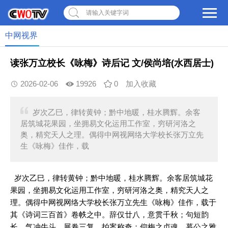
请输入关键字词
中网视界
读张万立校长《咏梅》诗后记 文/侯尚培(水西居士)
2026-02-06
19926
0
加入收藏
岁次乙巳，律转黄钟；黔中地暖，桂水腾辉。余客
居筑城花果园，坐拥易文化运用工作室，穷研河洛之
奥，精究天人之理。偶得中网视网络大学校长张万立先
生《咏梅》佳作，载
岁次乙巳，律转黄钟；黔中地暖，桂水腾辉。余客居筑城花
果园，坐拥易文化运用工作室，穷研河洛之奥，精究天人之
理。偶得中网视网络大学校长张万立先生《咏梅》佳作，载于
其《诗词三百首》卷帙之中。辞仅廿八，意贯千秋；句短韵
长，气冲牛斗。展卷三复，拍案称奇；仰梅之贞魂，慕公之雅