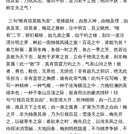
炫其姿，乃炫其志。傲而不骄，是为君子之德；艳而不妖，堪
称丈夫之气！
三句“唯有琼英敢为首”，笔锋陡转，由形入神，由物及理，由
表及里。琼英者，梅花之雅称，注中明言，其义晓然。“唯
有”二字，斩钉截铁，如九鼎之重，似千钧之锤，划出一道泾
渭分明之界，树起一面独领风骚之旗！百花之中，谁能为首？
春兰秋菊，夏荷冬梅，各领一时之秀，各占一季之芳。然若论
及敢为天下先，挺然于岁寒之首，立命于绝境之先者，则非梅
莫属！此一“敢”字，真有雷霆万钧之力，气吞山河之势！敢
者，勇也，毅也，无畏也，无惧也！非有超凡之胆识，绝无此
等担当；非有盖世之胸襟，难有此等气魄！此句不仅写梅，更
写一种精神，一种气概，一种于沧海横流之中，力挽狂澜的英
雄本色；一种于泰山压顶之际，挺身而出的豪杰情怀！结
句“引领百花竞自由”，则意境大开，乾坤朗彻，由一己之贞
操，推及天下之生机；由一身之孤勇，扩展为万类之自由！梅
之开，非为独善其身，乃为引领百花；雪漫天之际，梅先开
之，以破寒冬之寂；春欲来之时，梅先启之，以传东风之信。
待得冰消雪融，大地回春，梅则悄然隐退，不与桃李争妍，不