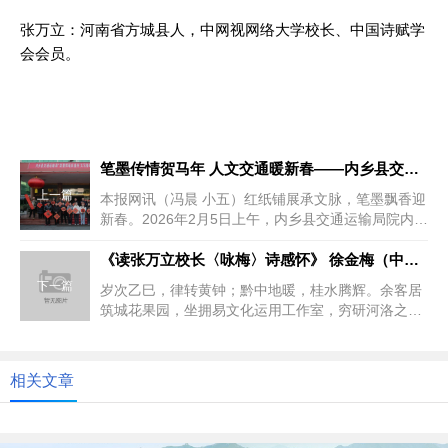
张万立：河南省方城县人，中网视网络大学校长、中国诗赋学
会会员。
笔墨传情贺马年 人文交通暖新春——内乡县交通局举办义写春联活动
上一篇
本报网讯（冯晨 小五）红纸铺展承文脉，笔墨飘香迎
新春。2026年2月5日上午，内乡县交通运输局院内红
灯笼高悬，彩绸轻扬，...
《读张万立校长〈咏梅〉诗感怀》 徐金梅（中国吉林）
下一篇
岁次乙巳，律转黄钟；黔中地暖，桂水腾辉。余客居
筑城花果园，坐拥易文化运用工作室，穷研河洛之
奥，精究天人之理。偶得中网视网...
相关文章