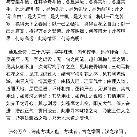
与杏梨斗艳，任其争奇斗艳，各显风流，各得其所，各遂其
生。此之谓“引领”，是为先觉，是为先导，是为前驱；此之
谓“自由”，是为天性，是为生机，是为大道！梅以一己之苦
寒，换得天下之春回；以一己之牺牲，换得百花之自由；以一
己之寂寞，换得万类之繁荣。此等胸襟，何等博大！此等境
界，何等高远！此等情怀，何等光明！
通观全诗，二十八字，字字珠玑，句句铿锵。起承转合，法
度谨严，无一字之虚设，无一句之闲笔。起句写梅与雪之遇，
见其从容不迫；次句写梅于冬之立，见其傲骨嶙峋；三句写梅
在花之先，见其胆识过人；结句写梅引花之盛，见其胸襟浩
瀚。由景入情，情真意切；由情入理，理直气壮；由理入道，
道通天地。层层递进，环环相扣，逻辑严密，无懈可击。其气
则雄，如黄河之奔涌；其势则壮，如泰山之巍峨；其情则真，
如赤子之丹心；其志则远，如苍鹰之击空。阳光大气，催人奋
进；浩然正气，贯日凌云。此非寻常咏物之诗，乃志士仁人之
言，乃英雄豪杰之颂，乃天地大道之赞也！
张公万立，河南方城人也。方城者，古之缯国，汉之堵阳，