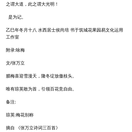
之谓大道，此之谓大光明！
是为记。
乙巳年冬月十八 水西居士侯尚培 书于筑城花果园易文化运用
工作室
附录:咏梅
文/张万立
腊梅喜迎雪漫天，隆冬绽放傲枝头。
唯有琼英敢为首，引领百花竞自由。
备注:
琼英:梅花别称
摘自 《张万立诗词三百首》