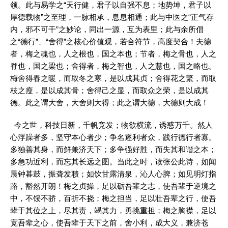
领。此与易学之“天行健，君子以自强不息；地势坤，君子以
厚德载物”之至理，一脉相承，息息相通；此与中医之“正气存
内，邪不可干”之妙论，同出一源，互为表里；此与余所倡
之“德行”、“舍得”之核心价值观，若合符节，高度契合！夫德
者，梅之魂也，人之根也，国之本也；节者，梅之骨也，人之
脊也，国之梁也；舍得者，梅之智也，人之慧也，国之略也。
梅舍得春之暖，而取冬之寒，是以成其贞；舍得花之繁，而取
枝之瘦，是以成其骨；舍得己之显，而取众之荣，是以成其
德。此之谓大舍，大舍则大得；此之谓大德，大德则大成！
今之世，科技日新，千帆竞发；物欲横流，诱惑万千。然人
心浮躁者多，坚守本心者少；争名逐利者众，践行德行者寡。
多独善其身，而鲜兼济天下；多争强好胜，而失其和谐之本；
多急功近利，而忘其长远之图。当此之时，读张公此诗，如闻
晨钟暮鼓，振聋发聩；如饮甘露清泉，沁人心脾；如见明灯指
路，豁然开朗！梅之贞操，足以砺吾辈之志，使吾辈于逆境之
中，不馁不骄，百折不挠；梅之担当，足以壮吾辈之行，使吾
辈于其位之上，尽其责，竭其力，勇挑重担；梅之胸襟，足以
宽吾辈之心，使吾辈于天下之前，舍小利，成大义，兼济苍