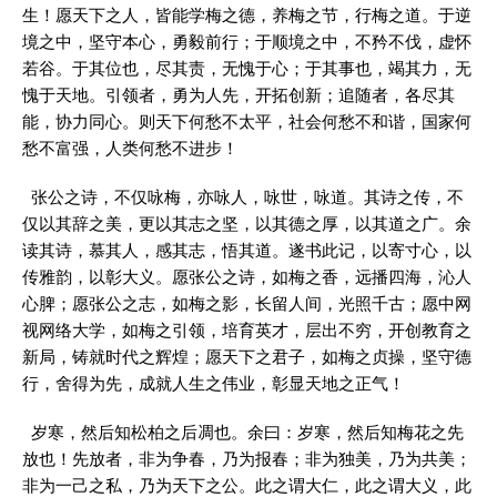
生！愿天下之人，皆能学梅之德，养梅之节，行梅之道。于逆
境之中，坚守本心，勇毅前行；于顺境之中，不矜不伐，虚怀
若谷。于其位也，尽其责，无愧于心；于其事也，竭其力，无
愧于天地。引领者，勇为人先，开拓创新；追随者，各尽其
能，协力同心。则天下何愁不太平，社会何愁不和谐，国家何
愁不富强，人类何愁不进步！
张公之诗，不仅咏梅，亦咏人，咏世，咏道。其诗之传，不
仅以其辞之美，更以其志之坚，以其德之厚，以其道之广。余
读其诗，慕其人，感其志，悟其道。遂书此记，以寄寸心，以
传雅韵，以彰大义。愿张公之诗，如梅之香，远播四海，沁人
心脾；愿张公之志，如梅之影，长留人间，光照千古；愿中网
视网络大学，如梅之引领，培育英才，层出不穷，开创教育之
新局，铸就时代之辉煌；愿天下之君子，如梅之贞操，坚守德
行，舍得为先，成就人生之伟业，彰显天地之正气！
岁寒，然后知松柏之后凋也。余曰：岁寒，然后知梅花之先
放也！先放者，非为争春，乃为报春；非为独美，乃为共美；
非为一己之私，乃为天下之公。此之谓大仁，此之谓大义，此