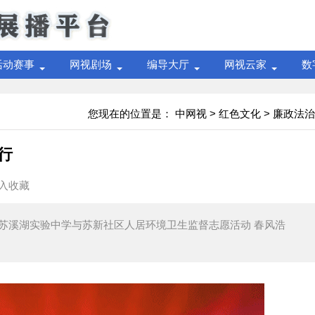
活动赛事
网视剧场
编导大厅
网视云家
数
您现在的位置是：
中网视
>
红色文化
>
廉政法治
行
入收藏
记苏溪湖实验中学与苏新社区人居环境卫生监督志愿活动 春风浩