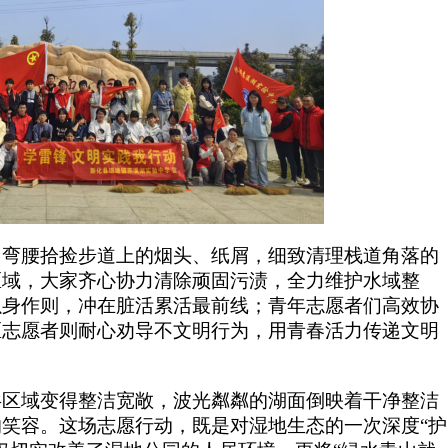
，弯腰拾捡步道上的烟头、纸屑，细致清理栈道角落的
区域，大家齐心协力清除顽固污渍，全力维护水域整
以身作则，冲在脏活累活最前线；青年志愿者们高效协
区志愿者则耐心劝导不文明行为，用青春活力传递文明
共区域变得整洁宽敞，波光粼粼的湖面倒映着干净整洁
笑容。这场志愿行动，既是对湿地生态的一次深度“护