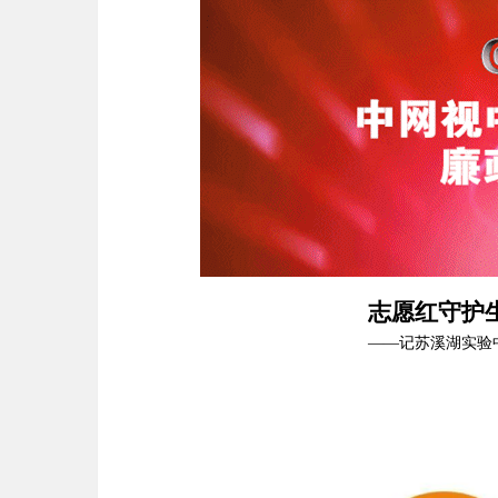
志愿红守护
——
记苏溪湖实验