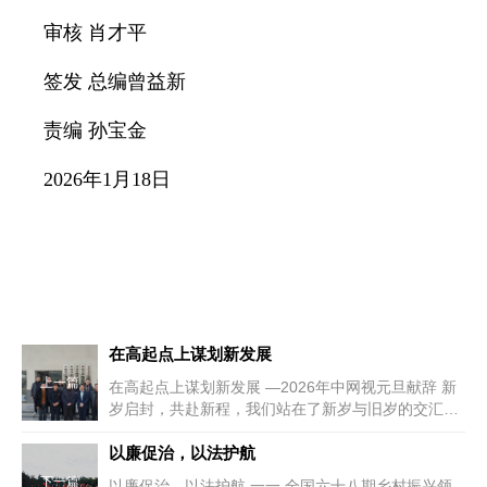
审核 肖才平
签发 总编曾益新
责编 孙宝金
2026
年
1
月
18
日
在高起点上谋划新发展
上一篇
在高起点上谋划新发展 —2026年中网视元旦献辞 新
岁启封，共赴新程，我们站在了新岁与旧岁的交汇
点。充满奋斗与荣光...
以廉促治，以法护航
下一篇
以廉促治，以法护航 一一 全国六十八期乡村振兴领