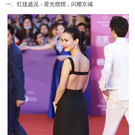
一、红毯盛况：星光熠熠，闪耀京城